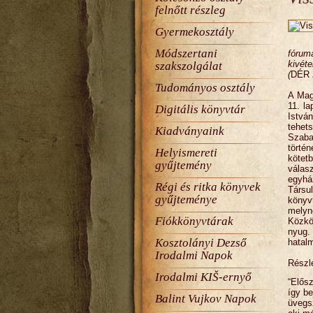
felnőtt részleg
Gyermekosztály
Módszertani
fóruma
kivéte
szakszolgálat
(
DÉR 
Tudományos osztály
A Mag
11. l
Digitális könyvtár
Istvá
tehet
Kiadványaink
Szaba
törté
Helyismereti
köte
gyűjtemény
válas
egyhá
Régi és ritka könyvek
Társul
gyűjteménye
könyv
melyn
Fiókkönyvtárak
Közkö
nyug.
Kosztolányi Dezső
hatalm
Irodalmi Napok
Részle
Irodalmi KIŠ-ernyő
“Elős
így be
Balint Vujkov Napok
üvegs