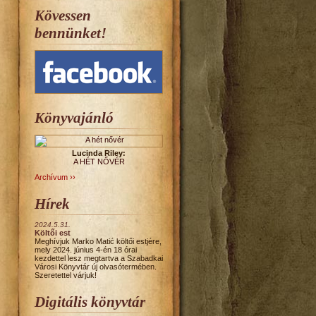
Kövessen
bennünket!
Könyvajánló
Lucinda Riley:
A ​HÉT NŐVÉR
Archívum ››
Hírek
2024.5.31.
Költői est
Meghívjuk Marko Matić költői estjére,
mely 2024. június 4-én 18 órai
kezdettel lesz megtartva a Szabadkai
Városi Könyvtár új olvasótermében.
Szeretettel várjuk!
Digitális könyvtár