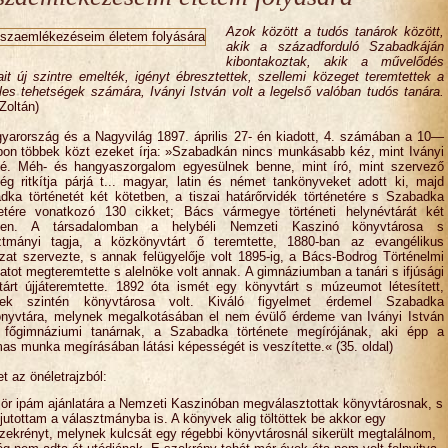
Azok között a tudós tanárok között,
akik a századforduló Szabadkáján
kibontakoztak, akik a művelődés
it új szintre emelték, igényt ébresztettek, szellemi közeget teremtettek a
les tehetségek számára, Iványi István volt a legelső valóban tudós tanára.
Zoltán)
yarország és a Nagyvilág 1897. április 27- én kiadott, 4. számában a 10—
apon többek közt ezeket írja: »Szabadkán nincs munkásabb kéz, mint Iványi
né. Méh- és hangyaszorgalom egyesülnek benne, mint író, mint szervező
ség ritkítja párjá t... magyar, latin és német tankönyveket adott ki, majd
dka történetét két kötetben, a tiszai határőrvidék történetére s Szabadka
netére vonatkozó 130 cikket; Bács vármegye történeti helynévtárát két
tben. A társadalomban a helybéli Nemzeti Kaszinó könyvtárosa s
ztmányi tagja, a közkönyvtárt ő teremtette, 1880-ban az evangélikus
zat szervezte, s annak felügyelője volt 1895-ig, a Bács-Bodrog Történelmi
atot megteremtette s alelnöke volt annak. A gimnáziumban a tanári s ifjúsági
tárt újjáteremtette. 1892 óta ismét egy könyvtárt s múzeumot létesített,
ek szintén könyvtárosa volt. Kiváló figyelmet érdemel Szabadka
nyvtára, melynek megalkotásában el nem évülő érdeme van Iványi István
 főgimnáziumi tanárnak, a Szabadka története megírójának, aki épp a
as munka megírásában látási képességét is veszítette.« (35. oldal)
t az önéletrajzból:
zör ipám ajánlatára a Nemzeti Kaszinóban megválasztottak könyvtárosnak, s
jutottam a választmányba is. A könyvek alig töltöttek be akkor egy
zekrényt, melynek kulcsát egy régebbi könyvtárosnál sikerült megtalálnom,