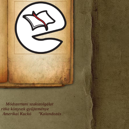
Módszertani szakszolgálat
s ritka könyvek gyűjteménye
Amerikai Kuckó
"Kalandozás