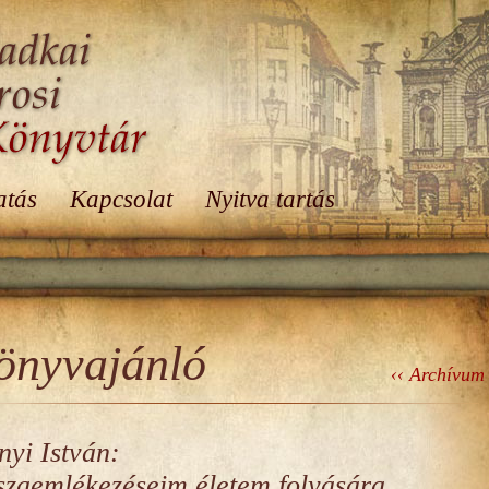
atás
Kapcsolat
Nyitva tartás
önyvajánló
‹‹ Archívum
nyi István:
szaemlékezéseim életem folyására