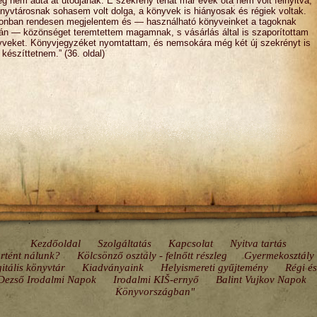
g nem adta át utódjának. E szekrény tehát már évek óta nem volt felnyitva,
önyvtárosnak sohasem volt dolga, a könyvek is hiányosak és régiek voltak.
onban rendesen megjelentem és — használható könyveinket a tagoknak
ván — közönséget teremtettem magamnak, s vásárlás által is szaporítottam
yveket. Könyvjegyzéket nyomtattam, és nemsokára még két új szekrényt is
t készíttetnem.” (36. oldal)
Kezdőoldal
Szolgáltatás
Kapcsolat
Nyitva tartás
rtént nálunk?
Kölcsönző osztály - felnőtt részleg
Gyermekosztály
itális könyvtár
Kiadványaink
Helyismereti gyűjtemény
Régi é
 Dezső Irodalmi Napok
Irodalmi KIŠ-ernyő
Balint Vujkov Napok
Könyvországban"