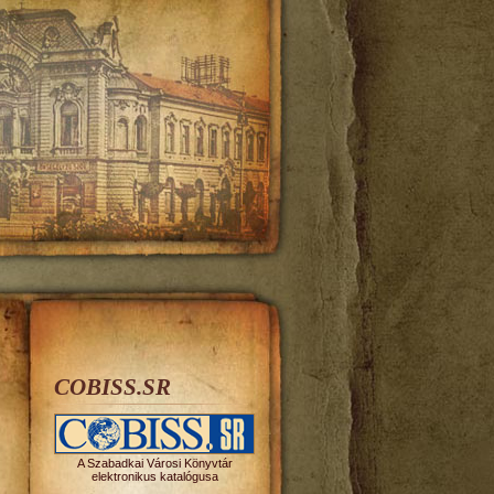
COBISS.SR
A Szabadkai Városi Könyvtár
elektronikus katalógusa