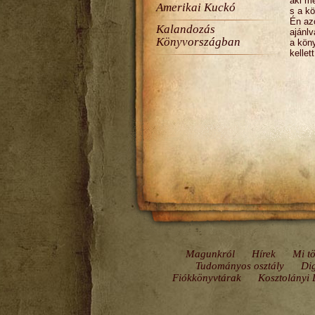
aki mé
Amerikai Kuckó
s a k
Én az
Kalandozás
ajánl
Könyvországban
a kön
kellet
Magunkról
Hírek
Mi tö
Tudományos osztály
Dig
Fiókkönyvtárak
Kosztolányi