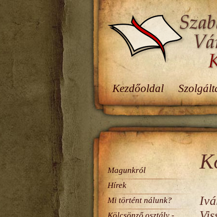
Kezdőoldal
Szolgált
K
Magunkról
Hírek
Ivá
Mi történt nálunk?
Vis
Kölcsönző osztály -