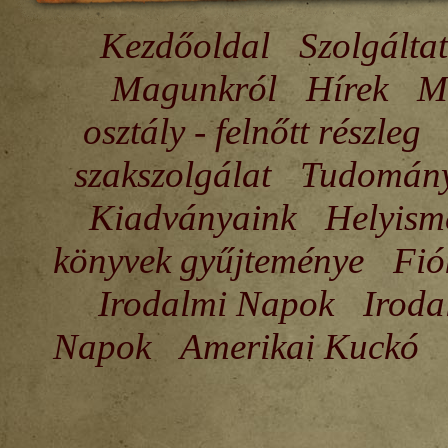
Kezdőoldal
Szolgálta
Magunkról
Hírek
Mi
osztály - felnőtt részleg
szakszolgálat
Tudomány
Kiadványaink
Helyism
könyvek gyűjteménye
Fió
Irodalmi Napok
Iroda
Napok
Amerikai Kuckó