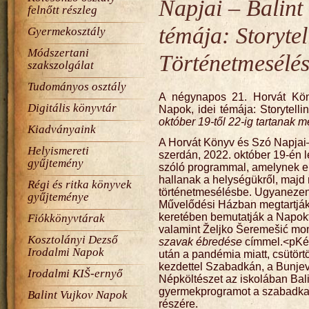
Napjai – Balin
felnőtt részleg
témája: Storytel
Gyermekosztály
Módszertani
Történetmesélé
szakszolgálat
Tudományos osztály
A négynapos 21. Horvát Kö
Digitális könyvtár
Napok, idei témája: Storytell
október 19-től 22-ig tartanak m
Kiadványaink
A Horvát Könyv és Szó Napjai
Helyismereti
szerdán, 2022. október 19-én
gyűjtemény
szóló programmal, amelynek el
hallanak a helységükről, maj
Régi és ritka könyvek
történetmesélésbe. Ugyaneze
gyűjteménye
Művelődési Házban megtartják
keretében bemutatják a Napok
Fiókkönyvtárak
valamint Željko Šeremešić mon
Kosztolányi Dezső
szavak ébredése
címmel.<pKét
Irodalmi Napok
után a pandémia miatt, csütört
kezdettel Szabadkán, a Bunje
Irodalmi KIŠ-ernyő
Népköltészet az iskolában Bal
gyermekprogramot a szabadkai
Balint Vujkov Napok
részére.