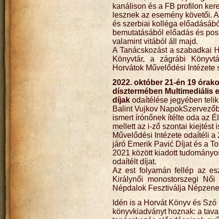
kanálison és a FB profilon kere
lesznek az esemény követői. A
és szerbiai kolléga előadásából
bemutatásából előadás és posz
valamint vitából áll majd.
A Tanácskozást a szabadkai H
Könyvtár, a zágrábi Könyvt
Horvátok Művelődési Intézete 
2022. október 21-én 19 órak
dísztermében Multimediális e
díjak
odaítélése jegyében telik
Balint Vujkov NapokSzervezőb
ismert írónőnek ítélte oda az Él
mellett az i-ző szontai kiejtést
Művelődési Intézete odaítéli a
járó Emerik Pavić Díjat és a T
2021 között kiadott tudományos
odaítélt díjat.
Az est folyamán fellép az e
Királynői monostorszegi Nő
Népdalok Fesztiválja Népzene
Idén is a Horvát Könyv és Szó
könyvkiadványt hoznak: a tav