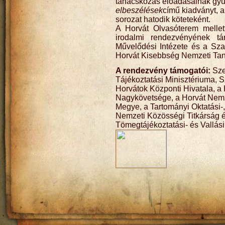
tanácskozás előadásainak gyű
elbeszélések
című kiadványt, a
sorozat hatodik köteteként.
A Horvát Olvasóterem mellet
irodalmi rendezvényének tá
Művelődési Intézete és a Sza
Horvát Kisebbség Nemzeti Ta
A rendezvény támogatói:
Sze
Tájékoztatási Minisztériuma, 
Horvátok Központi Hivatala, a
Nagykövetsége, a Horvát Nemz
Megye, a Tartományi Oktatási-,
Nemzeti Közösségi Titkárság é
Tömegtájékoztatási- és Vallás