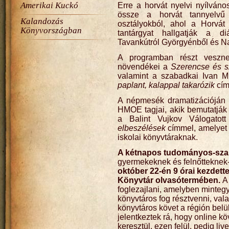
Amerikai Kuckó
Erre a horvát nyelvi nyílván
össze a horvát tannyelvű 
Kalandozás
osztályokból, ahol a Horvát
Könyvországban
tantárgyat hallgatják a di
Tavankútról Györgyénből és Na
A programban részt veszn
növendékei a
Szerencse és s
valamint a szabadkai Ivan Mil
paplant, kalappal takarózik
cím
A népmesék dramatizációján t
HMOE tagjai, akik bemutatják 
a Balint Vujkov Válogatot
elbeszélések
címmel, amelyet
iskolai könyvtáraknak.
A kétnapos tudományos-sza
gyermekeknek és felnőttekne
október 22-én 9 órai kezdette
Könyvtár olvasótermében.
A
foglezajlani, amelyben mintegy
könyvtáros fog résztvenni, val
könyvtáros követ a régión belü
jelentkeztek rá, hogy online 
keresztül, ezen felül, pedig li