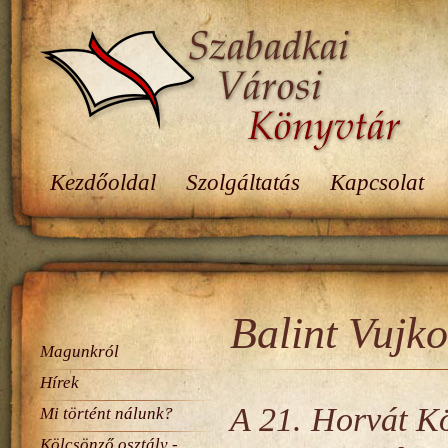
Kezdőoldal
Szolgáltatás
Kapcsolat
Balint Vujk
Magunkról
Hírek
A 21. Horvát K
Mi történt nálunk?
Kölcsönző osztály -